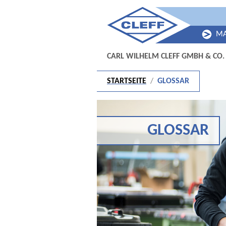
Skip to main content
Skip to page footer
MA
SUBME
CARL WILHELM CLEFF GMBH & CO.
You are here:
STARTSEITE
GLOSSAR
GLOSSAR