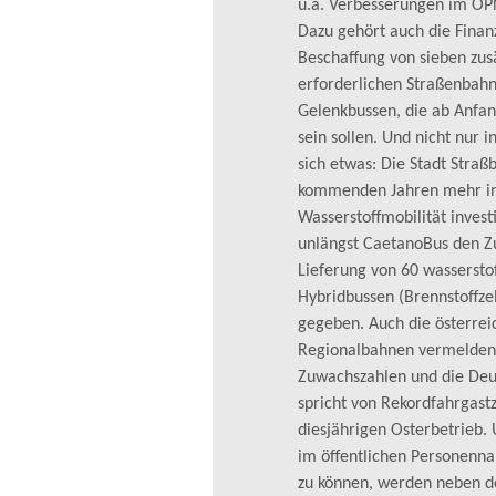
u.a. Verbesserungen im Ö
Dazu gehört auch die Finan
Beschaffung von sieben zusä
erforderlichen Straßenbah
Gelenkbussen, die ab Anfa
sein sollen. Und nicht nur i
sich etwas: Die Stadt Straßb
kommenden Jahren mehr in
Wasserstoffmobilität invest
unlängst CaetanoBus den Zu
Lieferung von 60 wassersto
Hybridbussen (Brennstoffzel
gegeben. Auch die österrei
Regionalbahnen vermelden
Zuwachszahlen und die De
spricht von Rekordfahrgast
diesjährigen Osterbetrieb
im öffentlichen Personenna
zu können, werden neben d