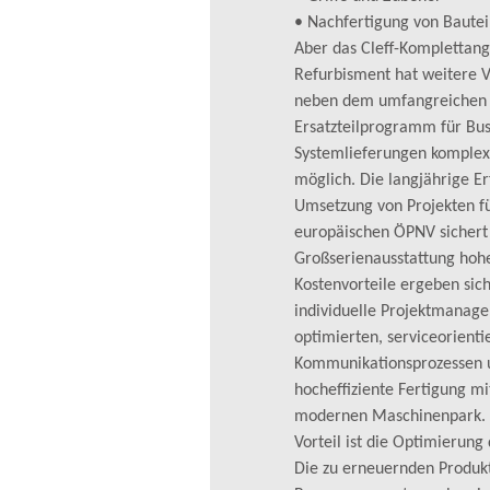
• Nachfertigung von Bautei
Aber das Cleff-Komplettan
Refurbisment hat weitere Vo
neben dem umfangreichen
Ersatzteilprogramm für Bu
Systemlieferungen komple
möglich. Die langjährige Er
Umsetzung von Projekten f
europäischen ÖPNV sichert 
Großserienausstattung hohe
Kostenvorteile ergeben sic
individuelle Projektmanag
optimierten, serviceorienti
Kommunikationsprozessen 
hocheffiziente Fertigung m
modernen Maschinenpark. 
Vorteil ist die Optimierung
Die zu erneuernden Produk