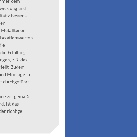
immer dem
twicklung und
itativ besser –
ren
 Metallteilen
Isolationswerten
die
 die Erfüllung
ngen, z.B. des
stellt. Zudem
und Montage im
rt durchgeführt
eine zeitgemäße
d, ist das
er richtige
.