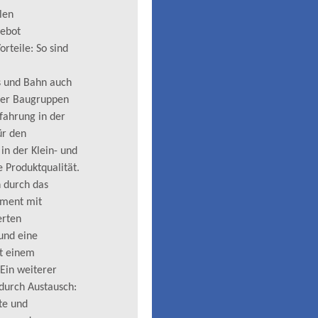
len
gebot
rteile: So sind
s und Bahn auch
xer Baugruppen
fahrung in der
ür den
in der Klein- und
 Produktqualität.
h durch das
ement mit
erten
und eine
it einem
Ein weiterer
 durch Austausch:
te und