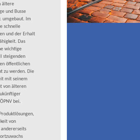
 ältere
ge und Busse
w. umgebaut. Im
e schnelle
en und der Erhalt
ähigkeit. Das
ne wichtige
 steigenden
en öffentlichen
t zu werden. Die
it mit seinem
 von älteren
zukünftiger
 ÖPNV bei.
 Produktlösungen,
rkeit von
 andererseits
fortzuwachs