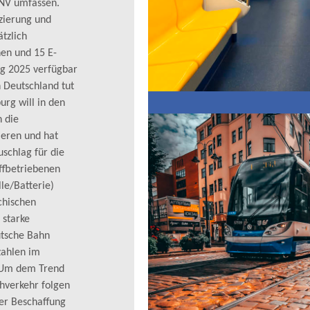
PNV umfassen.
zierung und
tzlich
nen und 15 E-
ng 2025 verfügbar
n Deutschland tut
urg will in den
 die
ieren und hat
schlag für die
ffbetriebenen
le/Batterie)
chischen
 starke
utsche Bahn
zahlen im
. Um dem Trend
hverkehr folgen
er Beschaffung