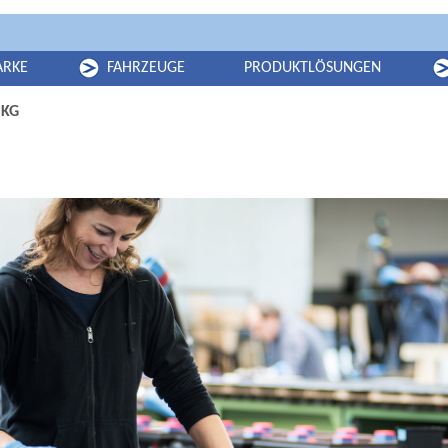
RKE
FAHRZEUGE
PRODUKTLÖSUNGEN
NU FOR "MARKE"
SUBMENU FOR "FAHRZEUGE"
SU
 KG