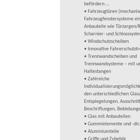
befördern …
• Fahrzeugtüren (mechanis
Fahrzeugfenstersysteme eins
Anbauteile wie Türzargen
Scharnier- und Schlosssyst
• Windschutzscheiben
• Innovative Fahrerschutz
• Trennwandscheiben und
Trennwandsysteme – mit u
Haltestangen
• Zahlreiche
Individualisierungsmöglichke
den unterschiedlichen Glasa
Entspiegelungen, Ausschnit
Beschriftungen, Beklebung
• Glas mit Anbauteilen
• Gummielemente und -di
• Aluminiumteile
• Griffe und Zubehör