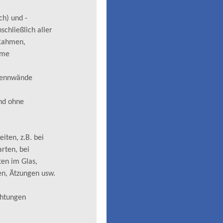
ch) und -
chließlich aller
/Rahmen,
eme
trennwände
nd ohne
iten, z.B. bei
rten, bei
ten im Glas,
en, Ätzungen usw.
chtungen